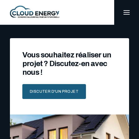
LinkedIn
Navigation
Previous:
Facebook
de
l’article
Vous souhaitez réaliser un
projet ? Discutez-en avec
nous !
DISCUTER D'UN PROJET